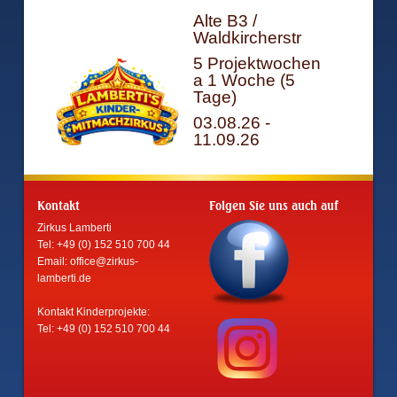
Alte B3 /
Waldkircherstr
5 Projektwochen
a 1 Woche (5
Tage)
03.08.26 -
11.09.26
Kontakt
Folgen Sie uns auch auf
Zirkus Lamberti
Tel: +49 (0) 152 510 700 44
Email:
office@zirkus-
lamberti.de
Kontakt Kinderprojekte:
Tel: +49 (0) 152 510 700 44